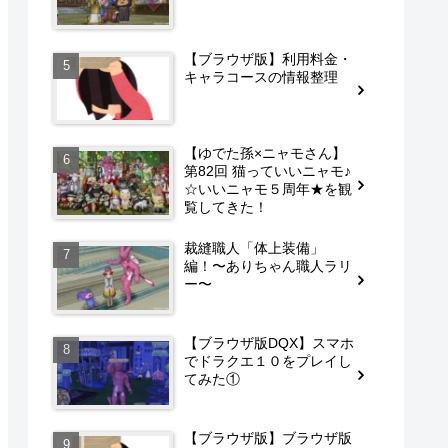
【ブラウザ版】利用料金・
キャラコースの情報整理
【ゆでた孫×ニャモさん】
第82回 猫っていいニャモ♪
☆いいニャモ５周年★を観
覧してきた！
裁縫職人「体上装備」
編！〜ありちゃん職人ラリ
ー〜
【ブラウザ版DQX】スマホ
でドラクエ１０をプレイし
てみた①
【ブラウザ版】ブラウザ版