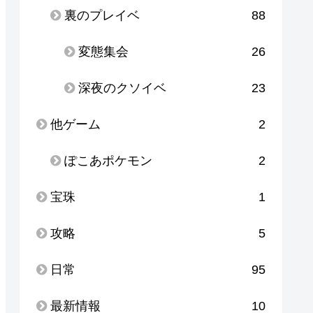
裏のプレイベ
88
変態集会
26
深夜のクソイベ
23
他ゲーム
2
ぽこあポケモン
2
宝珠
1
攻略
5
日常
95
最新情報
10