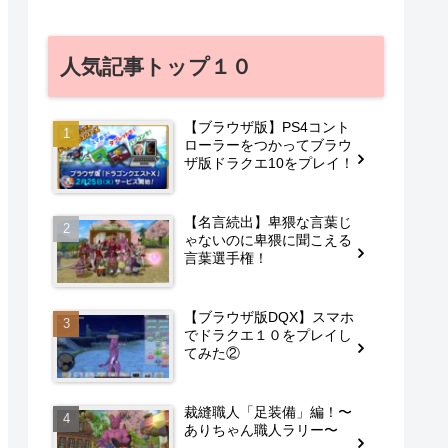
人気記事トップ１０
【ブラウザ版】PS4コント
ローラーをつかってブラウ
ザ版ドラクエ10をプレイ！
【名言続出】卑猥な言葉じ
ゃないのに卑猥に聞こえる
言葉選手権！
【ブラウザ版DQX】スマホ
でドラクエ１０をプレイし
てみた②
裁縫職人「足装備」編！〜
ありちゃん職人ラリー〜