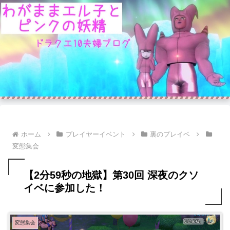
ホーム
プレイヤーイベント
裏のプレイベ
変態集会
【2分59秒の地獄】第30回 深夜のクソ
イベに参加した！
変態集会