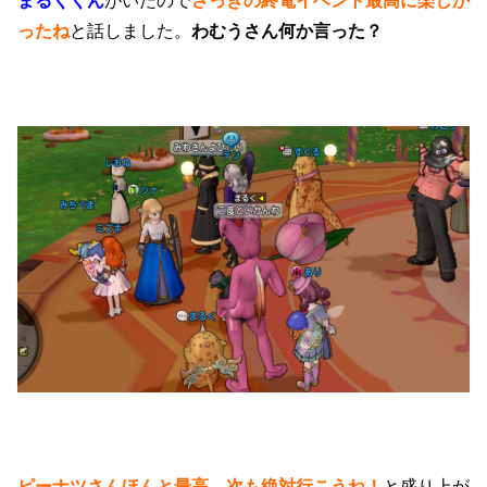
まるくくん
がいたので
さっきの終電イベント最高に楽しか
ったね
と話しました。
わむうさん何か言った？
ピーナツさんほんと最高。次も絶対行こうね！
と盛り上が