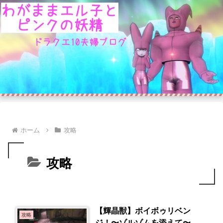
ホーム
攻略
攻略
【輝晶獣】ボイボゥリベン
攻略
ジ！〜ゾルゾムを添えて〜