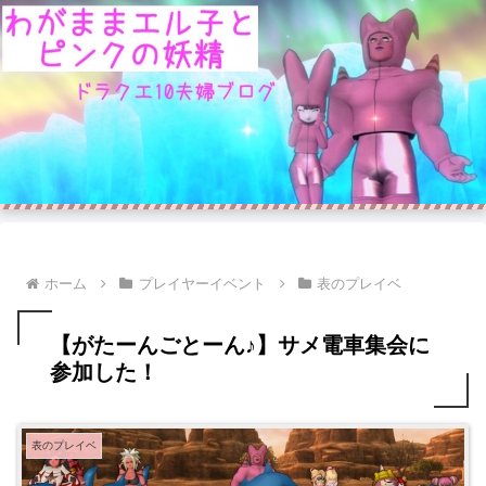
ホーム
プレイヤーイベント
表のプレイベ
【がたーんごとーん♪】サメ電車集会に
参加した！
表のプレイベ