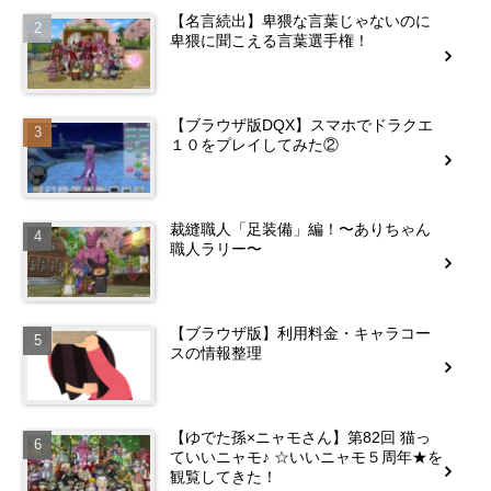
【名言続出】卑猥な言葉じゃないのに
卑猥に聞こえる言葉選手権！
【ブラウザ版DQX】スマホでドラクエ
１０をプレイしてみた②
裁縫職人「足装備」編！〜ありちゃん
職人ラリー〜
【ブラウザ版】利用料金・キャラコー
スの情報整理
【ゆでた孫×ニャモさん】第82回 猫っ
ていいニャモ♪ ☆いいニャモ５周年★を
観覧してきた！