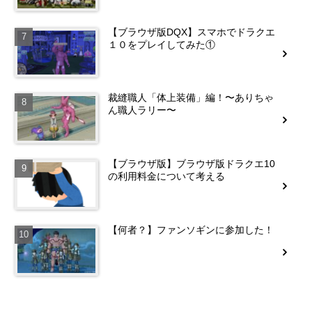
【ブラウザ版DQX】スマホでドラクエ
１０をプレイしてみた①
裁縫職人「体上装備」編！〜ありちゃ
ん職人ラリー〜
【ブラウザ版】ブラウザ版ドラクエ10
の利用料金について考える
【何者？】ファンソギンに参加した！