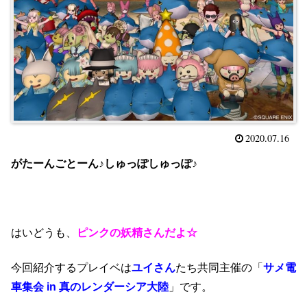
2020.07.16
がたーんごとーん♪しゅっぽしゅっぽ♪
はいどうも、
ピンクの妖精さんだよ☆
今回紹介するプレイベは
ユイさん
たち共同主催の「
サメ電
車集会 in 真のレンダーシア大陸
」です。