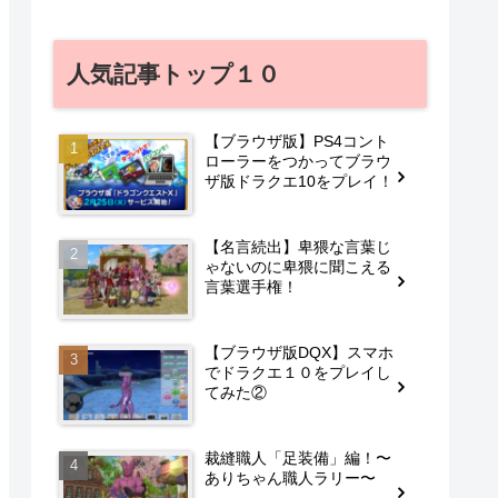
人気記事トップ１０
【ブラウザ版】PS4コント
ローラーをつかってブラウ
ザ版ドラクエ10をプレイ！
【名言続出】卑猥な言葉じ
ゃないのに卑猥に聞こえる
言葉選手権！
【ブラウザ版DQX】スマホ
でドラクエ１０をプレイし
てみた②
裁縫職人「足装備」編！〜
ありちゃん職人ラリー〜