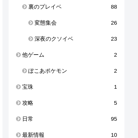
裏のプレイベ
88
変態集会
26
深夜のクソイベ
23
他ゲーム
2
ぽこあポケモン
2
宝珠
1
攻略
5
日常
95
最新情報
10