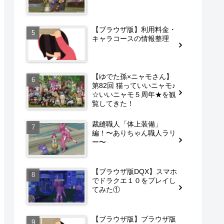
【ブラウザ版】利用料金・
キャラコースの情報整理
【ゆでた孫×ニャモさん】
第82回 猫っていいニャモ♪
☆いいニャモ５周年★を観
覧してきた！
裁縫職人「体上装備」
編！〜ありちゃん職人ラリ
ー〜
【ブラウザ版DQX】スマホ
でドラクエ１０をプレイし
てみた①
【ブラウザ版】ブラウザ版