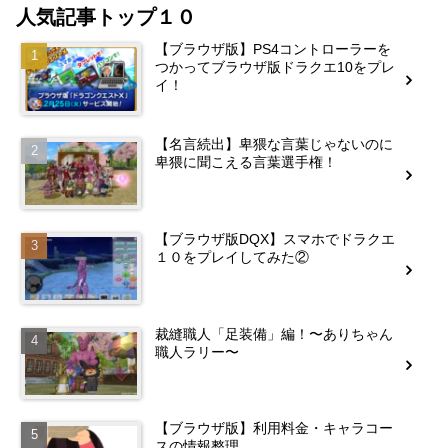
人気記事トップ１０
【ブラウザ版】PS4コントローラーを
つかってブラウザ版ドラクエ10をプレ
イ！
【名言続出】卑猥な言葉じゃないのに
卑猥に聞こえる言葉選手権！
【ブラウザ版DQX】スマホでドラクエ
１０をプレイしてみた②
裁縫職人「足装備」編！〜ありちゃん
職人ラリー〜
【ブラウザ版】利用料金・キャラコー
スの情報整理