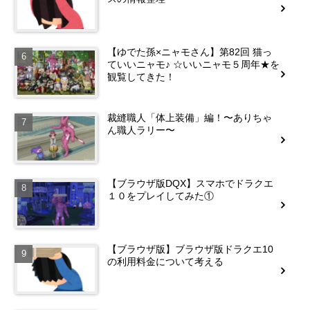
【ゆでた孫×ニャモさん】第82回 猫っ
ていいニャモ♪ ☆いいニャモ５周年★を
観覧してきた！
裁縫職人「体上装備」編！〜ありちゃ
ん職人ラリー〜
【ブラウザ版DQX】スマホでドラクエ
１０をプレイしてみた①
【ブラウザ版】ブラウザ版ドラクエ10
の利用料金について考える