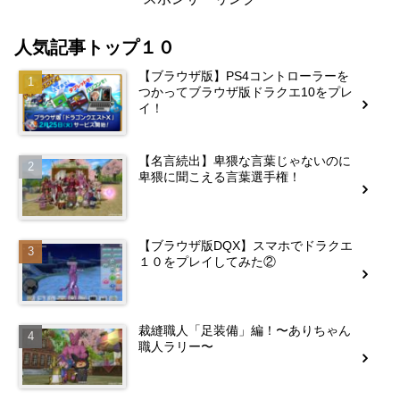
人気記事トップ１０
【ブラウザ版】PS4コントローラーを
つかってブラウザ版ドラクエ10をプレ
イ！
【名言続出】卑猥な言葉じゃないのに
卑猥に聞こえる言葉選手権！
【ブラウザ版DQX】スマホでドラクエ
１０をプレイしてみた②
裁縫職人「足装備」編！〜ありちゃん
職人ラリー〜