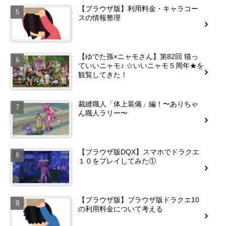
【ブラウザ版】利用料金・キャラコー
スの情報整理
【ゆでた孫×ニャモさん】第82回 猫っ
ていいニャモ♪ ☆いいニャモ５周年★を
観覧してきた！
裁縫職人「体上装備」編！〜ありちゃ
ん職人ラリー〜
【ブラウザ版DQX】スマホでドラクエ
１０をプレイしてみた①
【ブラウザ版】ブラウザ版ドラクエ10
の利用料金について考える