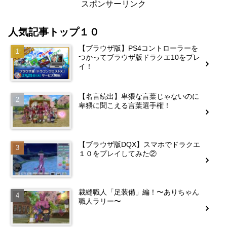
スポンサーリンク
人気記事トップ１０
【ブラウザ版】PS4コントローラーを
つかってブラウザ版ドラクエ10をプレ
イ！
【名言続出】卑猥な言葉じゃないのに
卑猥に聞こえる言葉選手権！
【ブラウザ版DQX】スマホでドラクエ
１０をプレイしてみた②
裁縫職人「足装備」編！〜ありちゃん
職人ラリー〜