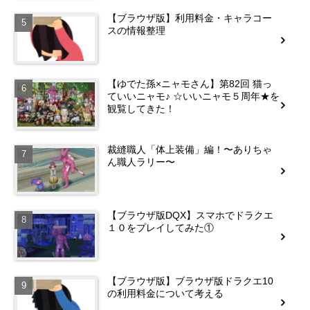
【ブラウザ版】利用料金・キャラコー
スの情報整理
【ゆでた孫×ニャモさん】第82回 猫っ
ていいニャモ♪ ☆いいニャモ５周年★を
観覧してきた！
裁縫職人「体上装備」編！〜ありちゃ
ん職人ラリー〜
【ブラウザ版DQX】スマホでドラクエ
１０をプレイしてみた①
【ブラウザ版】ブラウザ版ドラクエ10
の利用料金について考える