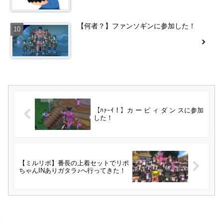
【何者？】ファンソギンに参加した！
【ﾊｧｰｲ！】カ ー ビ ィ ダ ン スに参加
した！
【ミルリポ】番長の上着セットでリポ
ちゃんINありガタラ♪へ行ってきた！