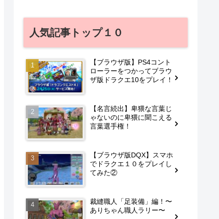
人気記事トップ１０
【ブラウザ版】PS4コント
ローラーをつかってブラウ
ザ版ドラクエ10をプレイ！
【名言続出】卑猥な言葉じ
ゃないのに卑猥に聞こえる
言葉選手権！
【ブラウザ版DQX】スマホ
でドラクエ１０をプレイし
てみた②
裁縫職人「足装備」編！〜
ありちゃん職人ラリー〜