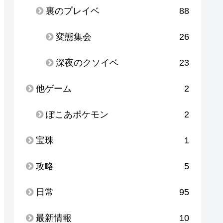
裏のプレイベ
88
変態集会
26
深夜のクソイベ
23
他ゲーム
2
ぽこあポケモン
2
宝珠
1
攻略
5
日常
95
最新情報
10