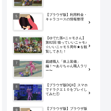
【ブラウザ版】利用料金・
キャラコースの情報整理
【ゆでた孫×ニャモさん】
第82回 猫っていいニャモ♪
☆いいニャモ５周年★を観
覧してきた！
裁縫職人「体上装備」
編！〜ありちゃん職人ラリ
ー〜
【ブラウザ版DQX】スマホ
でドラクエ１０をプレイし
てみた①
【ブラウザ版】ブラウザ版