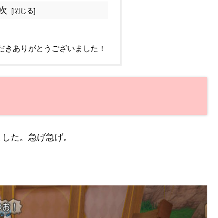
次
だきありがとうございました！
ました。急げ急げ。