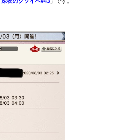
「
深夜のクソイベ#43
」です。