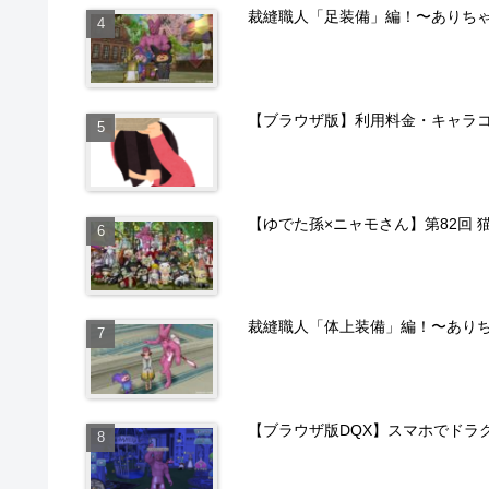
裁縫職人「足装備」編！〜ありち
【ブラウザ版】利用料金・キャラ
【ゆでた孫×ニャモさん】第82回 
裁縫職人「体上装備」編！〜あり
【ブラウザ版DQX】スマホでドラ