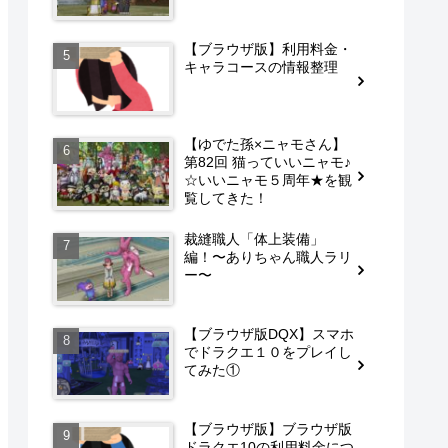
【ブラウザ版】利用料金・
キャラコースの情報整理
【ゆでた孫×ニャモさん】
第82回 猫っていいニャモ♪
☆いいニャモ５周年★を観
覧してきた！
裁縫職人「体上装備」
編！〜ありちゃん職人ラリ
ー〜
【ブラウザ版DQX】スマホ
でドラクエ１０をプレイし
てみた①
【ブラウザ版】ブラウザ版
ドラクエ10の利用料金につ