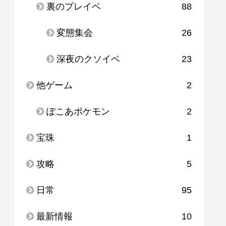
裏のプレイベ
88
変態集会
26
深夜のクソイベ
23
他ゲーム
2
ぽこあポケモン
2
宝珠
1
攻略
5
日常
95
最新情報
10