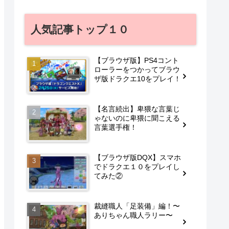
人気記事トップ１０
【ブラウザ版】PS4コント
ローラーをつかってブラウ
ザ版ドラクエ10をプレイ！
【名言続出】卑猥な言葉じ
ゃないのに卑猥に聞こえる
言葉選手権！
【ブラウザ版DQX】スマホ
でドラクエ１０をプレイし
てみた②
裁縫職人「足装備」編！〜
ありちゃん職人ラリー〜