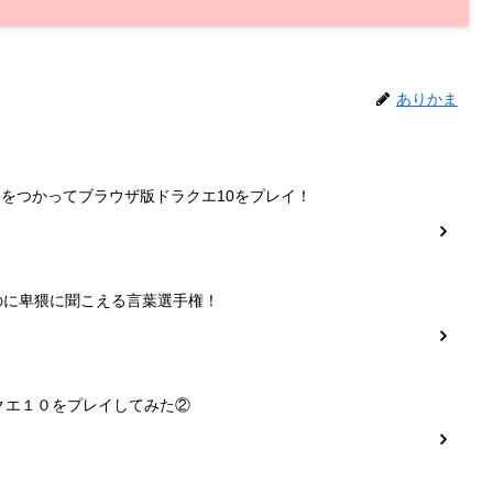
ありかま
ーをつかってブラウザ版ドラクエ10をプレイ！
のに卑猥に聞こえる言葉選手権！
クエ１０をプレイしてみた②