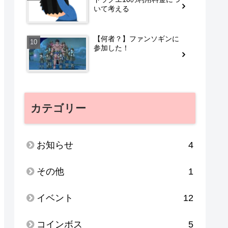
いて考える
【何者？】ファンソギンに
参加した！
カテゴリー
お知らせ
4
その他
1
イベント
12
コインボス
5