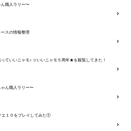
ゃん職人ラリー〜
コースの情報整理
猫っていいニャモ♪ ☆いいニャモ５周年★を観覧してきた！
ちゃん職人ラリー〜
クエ１０をプレイしてみた①