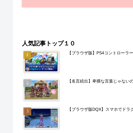
人気記事トップ１０
【ブラウザ版】PS4コントローラ
【名言続出】卑猥な言葉じゃない
【ブラウザ版DQX】スマホでドラ