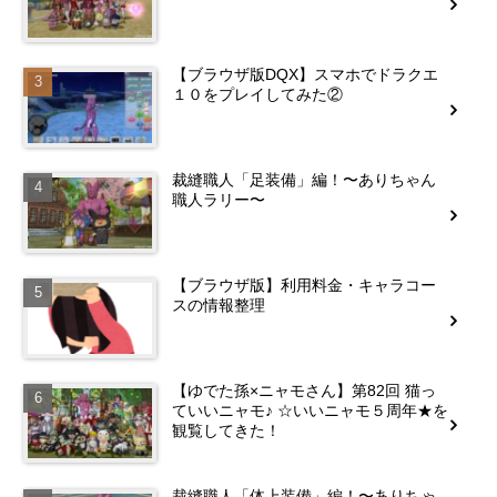
【ブラウザ版DQX】スマホでドラクエ
１０をプレイしてみた②
裁縫職人「足装備」編！〜ありちゃん
職人ラリー〜
【ブラウザ版】利用料金・キャラコー
スの情報整理
【ゆでた孫×ニャモさん】第82回 猫っ
ていいニャモ♪ ☆いいニャモ５周年★を
観覧してきた！
裁縫職人「体上装備」編！〜ありちゃ