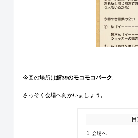
今回の場所は
鯖39のモコモコパーク
。
さっそく会場へ向かいましょう。
目
会場へ