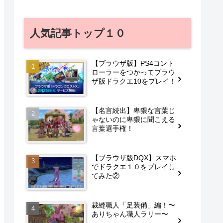
人気記事トップ１０
【ブラウザ版】PS4コント
ローラーをつかってブラウ
ザ版ドラクエ10をプレイ！
【名言続出】卑猥な言葉じ
ゃないのに卑猥に聞こえる
言葉選手権！
【ブラウザ版DQX】スマホ
でドラクエ１０をプレイし
てみた②
裁縫職人「足装備」編！〜
ありちゃん職人ラリー〜