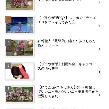
【ブラウザ版DQX】スマホでドラクエ
１０をプレイしてみた②
裁縫職人「足装備」編！〜ありちゃん
職人ラリー〜
【ブラウザ版】利用料金・キャラコー
スの情報整理
【ゆでた孫×ニャモさん】第82回 猫っ
ていいニャモ♪ ☆いいニャモ５周年★を
観覧してきた！