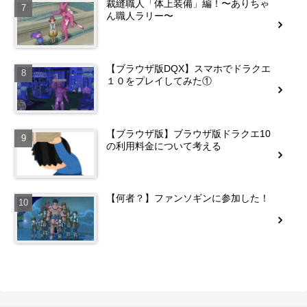
裁縫職人「体上装備」編！〜ありちゃ
ん職人ラリー〜
【ブラウザ版DQX】スマホでドラクエ
１０をプレイしてみた①
【ブラウザ版】ブラウザ版ドラクエ10
の利用料金について考える
【何者？】ファンソギンに参加した！