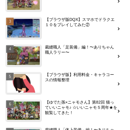
【ブラウザ版DQX】スマホでドラクエ
１０をプレイしてみた②
裁縫職人「足装備」編！〜ありちゃん
職人ラリー〜
【ブラウザ版】利用料金・キャラコー
スの情報整理
【ゆでた孫×ニャモさん】第82回 猫っ
ていいニャモ♪ ☆いいニャモ５周年★を
観覧してきた！
裁縫職人「体上装備」編！〜ありちゃ