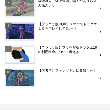
裁縫職人「体上装備」編！〜ありちゃ
ん職人ラリー〜
【ブラウザ版DQX】スマホでドラクエ
１０をプレイしてみた①
【ブラウザ版】ブラウザ版ドラクエ10
の利用料金について考える
【何者？】ファンソギンに参加した！