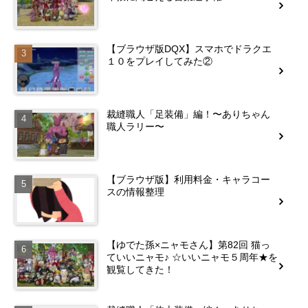
【ブラウザ版DQX】スマホでドラクエ
１０をプレイしてみた②
裁縫職人「足装備」編！〜ありちゃん
職人ラリー〜
【ブラウザ版】利用料金・キャラコー
スの情報整理
【ゆでた孫×ニャモさん】第82回 猫っ
ていいニャモ♪ ☆いいニャモ５周年★を
観覧してきた！