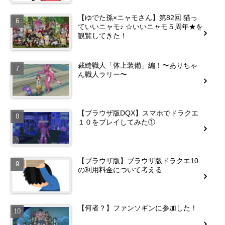
【ゆでた孫×ニャモさん】第82回 猫っ
ていいニャモ♪ ☆いいニャモ５周年★を
観覧してきた！
裁縫職人「体上装備」編！〜ありちゃ
ん職人ラリー〜
【ブラウザ版DQX】スマホでドラクエ
１０をプレイしてみた①
【ブラウザ版】ブラウザ版ドラクエ10
の利用料金について考える
【何者？】ファンソギンに参加した！