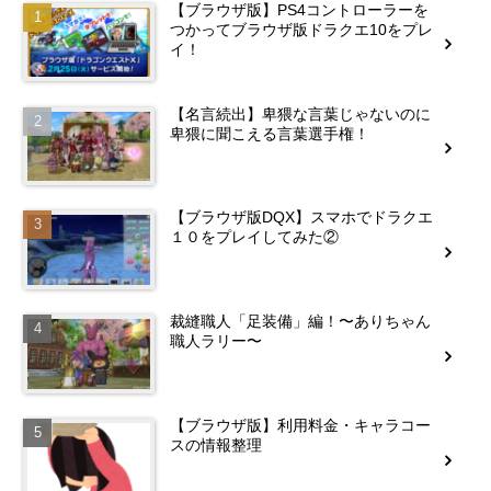
【ブラウザ版】PS4コントローラーを
つかってブラウザ版ドラクエ10をプレ
イ！
【名言続出】卑猥な言葉じゃないのに
卑猥に聞こえる言葉選手権！
【ブラウザ版DQX】スマホでドラクエ
１０をプレイしてみた②
裁縫職人「足装備」編！〜ありちゃん
職人ラリー〜
【ブラウザ版】利用料金・キャラコー
スの情報整理