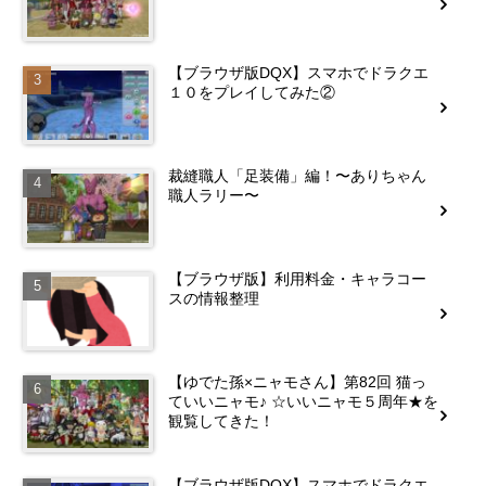
【ブラウザ版DQX】スマホでドラクエ
１０をプレイしてみた②
裁縫職人「足装備」編！〜ありちゃん
職人ラリー〜
【ブラウザ版】利用料金・キャラコー
スの情報整理
【ゆでた孫×ニャモさん】第82回 猫っ
ていいニャモ♪ ☆いいニャモ５周年★を
観覧してきた！
【ブラウザ版DQX】スマホでドラクエ