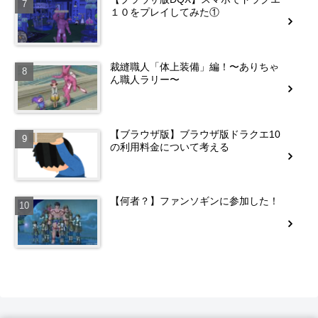
１０をプレイしてみた①
裁縫職人「体上装備」編！〜ありちゃ
ん職人ラリー〜
【ブラウザ版】ブラウザ版ドラクエ10
の利用料金について考える
【何者？】ファンソギンに参加した！