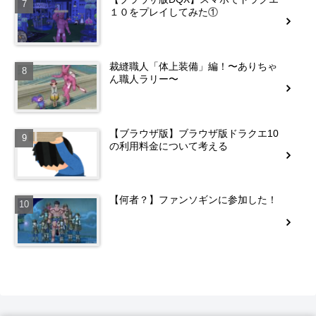
１０をプレイしてみた①
裁縫職人「体上装備」編！〜ありちゃ
ん職人ラリー〜
【ブラウザ版】ブラウザ版ドラクエ10
の利用料金について考える
【何者？】ファンソギンに参加した！