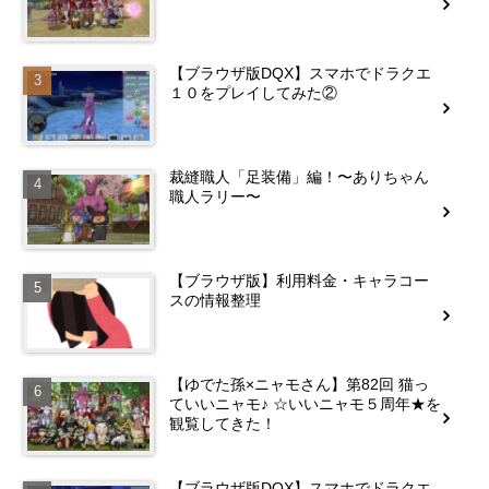
【ブラウザ版DQX】スマホでドラクエ
１０をプレイしてみた②
裁縫職人「足装備」編！〜ありちゃん
職人ラリー〜
【ブラウザ版】利用料金・キャラコー
スの情報整理
【ゆでた孫×ニャモさん】第82回 猫っ
ていいニャモ♪ ☆いいニャモ５周年★を
観覧してきた！
【ブラウザ版DQX】スマホでドラクエ