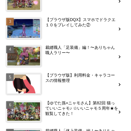
【ブラウザ版DQX】スマホでドラクエ
１０をプレイしてみた②
裁縫職人「足装備」編！〜ありちゃん
職人ラリー〜
【ブラウザ版】利用料金・キャラコー
スの情報整理
【ゆでた孫×ニャモさん】第82回 猫っ
ていいニャモ♪ ☆いいニャモ５周年★を
観覧してきた！
裁縫職人「体上装備」編！〜ありちゃ