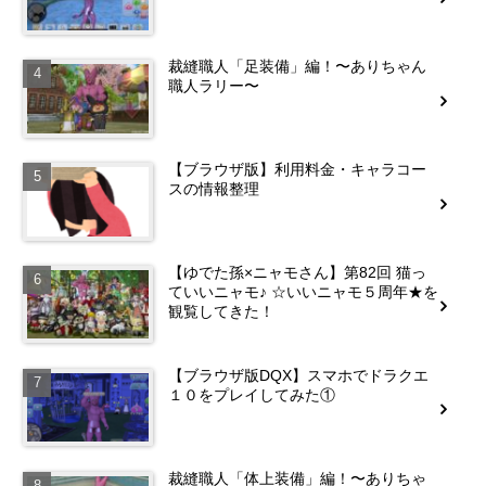
裁縫職人「足装備」編！〜ありちゃん
職人ラリー〜
【ブラウザ版】利用料金・キャラコー
スの情報整理
【ゆでた孫×ニャモさん】第82回 猫っ
ていいニャモ♪ ☆いいニャモ５周年★を
観覧してきた！
【ブラウザ版DQX】スマホでドラクエ
１０をプレイしてみた①
裁縫職人「体上装備」編！〜ありちゃ