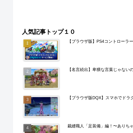
人気記事トップ１０
【ブラウザ版】PS4コントローラ
【名言続出】卑猥な言葉じゃない
【ブラウザ版DQX】スマホでドラ
裁縫職人「足装備」編！〜ありち