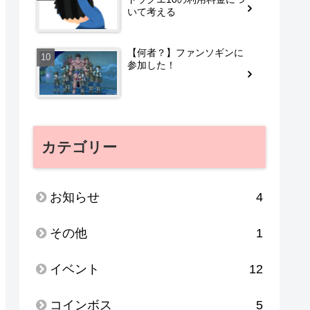
いて考える
【何者？】ファンソギンに
参加した！
カテゴリー
お知らせ
4
その他
1
イベント
12
コインボス
5