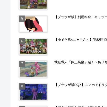
【ブラウザ版】利用料金・キャラ
【ゆでた孫×ニャモさん】第82回 
裁縫職人「体上装備」編！〜あり
【ブラウザ版DQX】スマホでドラ