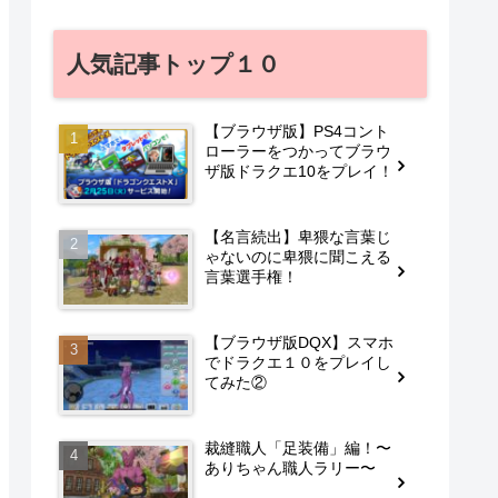
人気記事トップ１０
【ブラウザ版】PS4コント
ローラーをつかってブラウ
ザ版ドラクエ10をプレイ！
【名言続出】卑猥な言葉じ
ゃないのに卑猥に聞こえる
言葉選手権！
【ブラウザ版DQX】スマホ
でドラクエ１０をプレイし
てみた②
裁縫職人「足装備」編！〜
ありちゃん職人ラリー〜