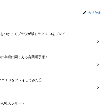
ありかま
ーをつかってブラウザ版ドラクエ10をプレイ！
のに卑猥に聞こえる言葉選手権！
クエ１０をプレイしてみた②
ゃん職人ラリー〜