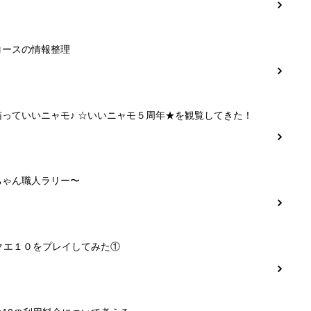
コースの情報整理
猫っていいニャモ♪ ☆いいニャモ５周年★を観覧してきた！
ちゃん職人ラリー〜
クエ１０をプレイしてみた①