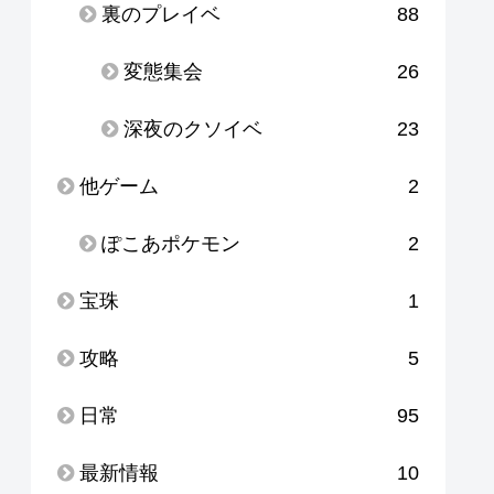
裏のプレイベ
88
変態集会
26
深夜のクソイベ
23
他ゲーム
2
ぽこあポケモン
2
宝珠
1
攻略
5
日常
95
最新情報
10