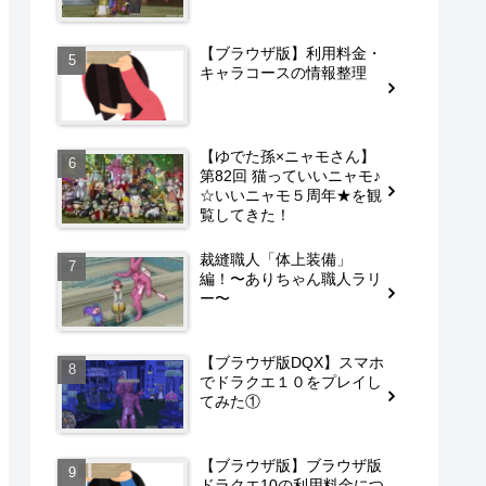
【ブラウザ版】利用料金・
キャラコースの情報整理
【ゆでた孫×ニャモさん】
第82回 猫っていいニャモ♪
☆いいニャモ５周年★を観
覧してきた！
裁縫職人「体上装備」
編！〜ありちゃん職人ラリ
ー〜
【ブラウザ版DQX】スマホ
でドラクエ１０をプレイし
てみた①
【ブラウザ版】ブラウザ版
ドラクエ10の利用料金につ