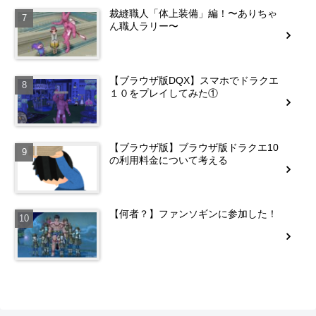
裁縫職人「体上装備」編！〜ありちゃ
ん職人ラリー〜
【ブラウザ版DQX】スマホでドラクエ
１０をプレイしてみた①
【ブラウザ版】ブラウザ版ドラクエ10
の利用料金について考える
【何者？】ファンソギンに参加した！