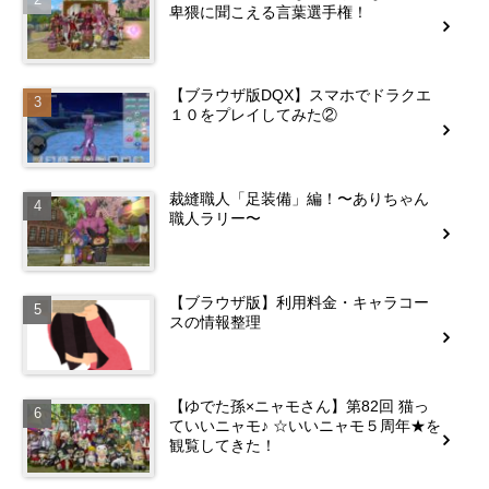
卑猥に聞こえる言葉選手権！
【ブラウザ版DQX】スマホでドラクエ
１０をプレイしてみた②
裁縫職人「足装備」編！〜ありちゃん
職人ラリー〜
【ブラウザ版】利用料金・キャラコー
スの情報整理
【ゆでた孫×ニャモさん】第82回 猫っ
ていいニャモ♪ ☆いいニャモ５周年★を
観覧してきた！