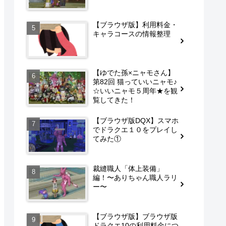
【ブラウザ版】利用料金・
キャラコースの情報整理
【ゆでた孫×ニャモさん】
第82回 猫っていいニャモ♪
☆いいニャモ５周年★を観
覧してきた！
【ブラウザ版DQX】スマホ
でドラクエ１０をプレイし
てみた①
裁縫職人「体上装備」
編！〜ありちゃん職人ラリ
ー〜
【ブラウザ版】ブラウザ版
ドラクエ10の利用料金につ