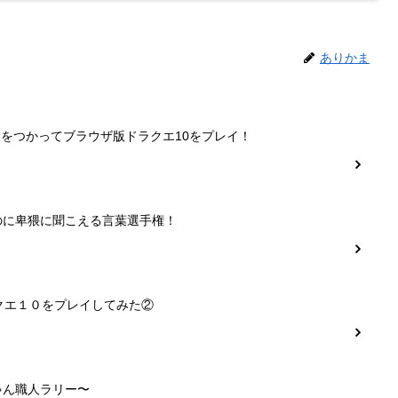
ありかま
ーをつかってブラウザ版ドラクエ10をプレイ！
のに卑猥に聞こえる言葉選手権！
クエ１０をプレイしてみた②
ゃん職人ラリー〜