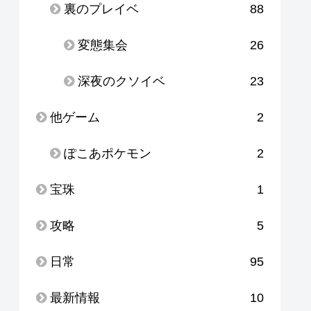
裏のプレイベ
88
変態集会
26
深夜のクソイベ
23
他ゲーム
2
ぽこあポケモン
2
宝珠
1
攻略
5
日常
95
最新情報
10