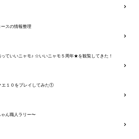
コースの情報整理
猫っていいニャモ♪ ☆いいニャモ５周年★を観覧してきた！
クエ１０をプレイしてみた①
ちゃん職人ラリー〜