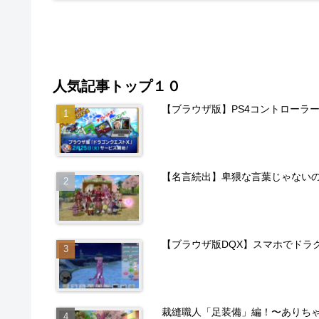
人気記事トップ１０
【ブラウザ版】PS4コントローラ
【名言続出】卑猥な言葉じゃない
【ブラウザ版DQX】スマホでドラ
裁縫職人「足装備」編！〜ありち