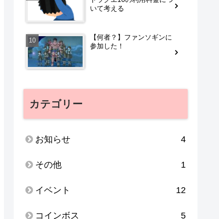
いて考える
【何者？】ファンソギンに
参加した！
カテゴリー
お知らせ
4
その他
1
イベント
12
コインボス
5