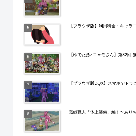
【ブラウザ版】利用料金・キャラ
【ゆでた孫×ニャモさん】第82回 
【ブラウザ版DQX】スマホでドラ
裁縫職人「体上装備」編！〜あり