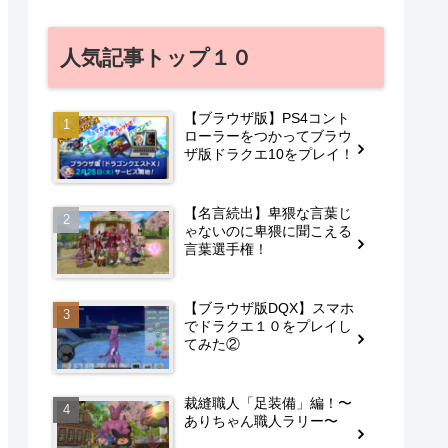
人気記事トップ１０
【ブラウザ版】PS4コント
ローラーをつかってブラウ
ザ版ドラクエ10をプレイ！
【名言続出】卑猥な言葉じ
ゃないのに卑猥に聞こえる
言葉選手権！
【ブラウザ版DQX】スマホ
でドラクエ１０をプレイし
てみた②
裁縫職人「足装備」編！〜
ありちゃん職人ラリー〜