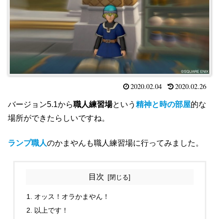
2020.02.04
2020.02.26
バージョン5.1から
職人練習場
という
精神と時の部屋
的な
場所ができたらしいですね。
ランプ職人
のかまやんも職人練習場に行ってみました。
目次
オッス！オラかまやん！
以上です！