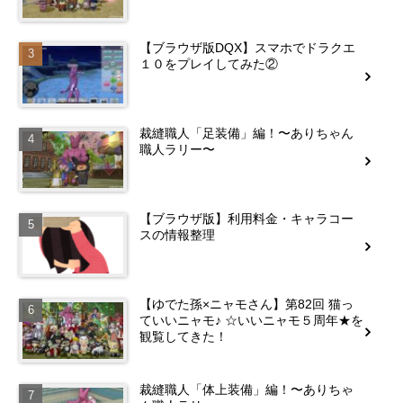
【ブラウザ版DQX】スマホでドラクエ
１０をプレイしてみた②
裁縫職人「足装備」編！〜ありちゃん
職人ラリー〜
【ブラウザ版】利用料金・キャラコー
スの情報整理
【ゆでた孫×ニャモさん】第82回 猫っ
ていいニャモ♪ ☆いいニャモ５周年★を
観覧してきた！
裁縫職人「体上装備」編！〜ありちゃ