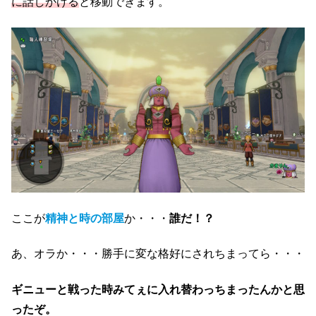
に話しかける
と移動できます。
ここが
精神と時の部屋
か・・・
誰だ！？
あ、オラか・・・勝手に変な格好にされちまってら・・・
ギニューと戦った時みてぇに入れ替わっちまったんかと思
ったぞ。