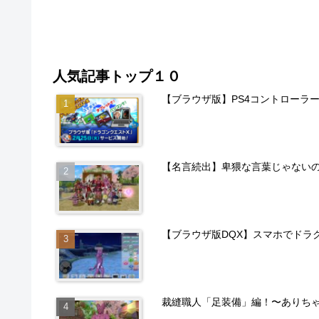
人気記事トップ１０
【ブラウザ版】PS4コントローラ
【名言続出】卑猥な言葉じゃない
【ブラウザ版DQX】スマホでドラ
裁縫職人「足装備」編！〜ありち