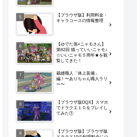
【ブラウザ版】利用料金・
キャラコースの情報整理
【ゆでた孫×ニャモさん】
第82回 猫っていいニャモ♪
☆いいニャモ５周年★を観
覧してきた！
裁縫職人「体上装備」
編！〜ありちゃん職人ラリ
ー〜
【ブラウザ版DQX】スマホ
でドラクエ１０をプレイし
てみた①
【ブラウザ版】ブラウザ版
ドラクエ10の利用料金につ