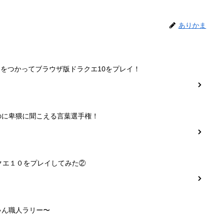
ありかま
ーをつかってブラウザ版ドラクエ10をプレイ！
のに卑猥に聞こえる言葉選手権！
クエ１０をプレイしてみた②
ゃん職人ラリー〜