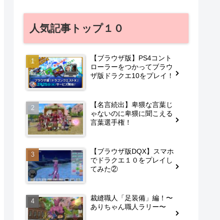
人気記事トップ１０
【ブラウザ版】PS4コント
ローラーをつかってブラウ
ザ版ドラクエ10をプレイ！
【名言続出】卑猥な言葉じ
ゃないのに卑猥に聞こえる
言葉選手権！
【ブラウザ版DQX】スマホ
でドラクエ１０をプレイし
てみた②
裁縫職人「足装備」編！〜
ありちゃん職人ラリー〜