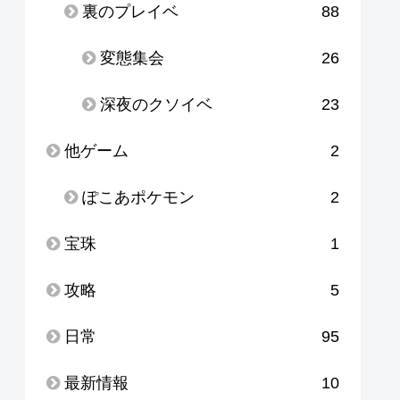
裏のプレイベ
88
変態集会
26
深夜のクソイベ
23
他ゲーム
2
ぽこあポケモン
2
宝珠
1
攻略
5
日常
95
最新情報
10