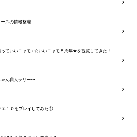
コースの情報整理
猫っていいニャモ♪ ☆いいニャモ５周年★を観覧してきた！
ちゃん職人ラリー〜
クエ１０をプレイしてみた①