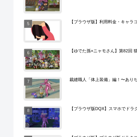
【ブラウザ版】利用料金・キャラ
【ゆでた孫×ニャモさん】第82回 
裁縫職人「体上装備」編！〜あり
【ブラウザ版DQX】スマホでドラ