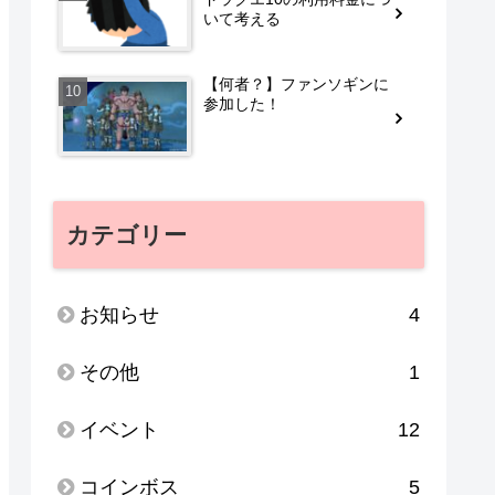
いて考える
【何者？】ファンソギンに
参加した！
カテゴリー
お知らせ
4
その他
1
イベント
12
コインボス
5