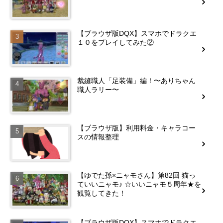
【ブラウザ版DQX】スマホでドラクエ
１０をプレイしてみた②
裁縫職人「足装備」編！〜ありちゃん
職人ラリー〜
【ブラウザ版】利用料金・キャラコー
スの情報整理
【ゆでた孫×ニャモさん】第82回 猫っ
ていいニャモ♪ ☆いいニャモ５周年★を
観覧してきた！
【ブラウザ版DQX】スマホでドラクエ