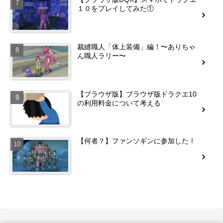
１０をプレイしてみた①
裁縫職人「体上装備」編！〜ありちゃ
ん職人ラリー〜
【ブラウザ版】ブラウザ版ドラクエ10
の利用料金について考える
【何者？】ファンソギンに参加した！