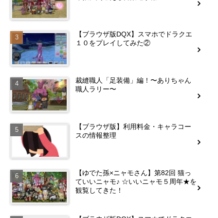
【ブラウザ版DQX】スマホでドラクエ
１０をプレイしてみた②
裁縫職人「足装備」編！〜ありちゃん
職人ラリー〜
【ブラウザ版】利用料金・キャラコー
スの情報整理
【ゆでた孫×ニャモさん】第82回 猫っ
ていいニャモ♪ ☆いいニャモ５周年★を
観覧してきた！