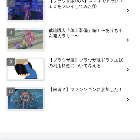
【ブラウザ版DQX】スマホでドラクエ
１０をプレイしてみた①
裁縫職人「体上装備」編！〜ありちゃ
ん職人ラリー〜
【ブラウザ版】ブラウザ版ドラクエ10
の利用料金について考える
【何者？】ファンソギンに参加した！