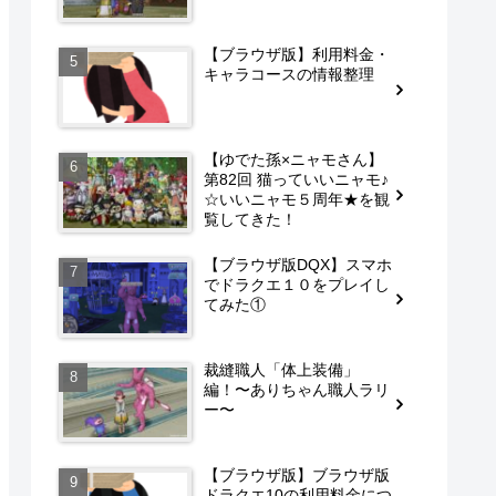
【ブラウザ版】利用料金・
キャラコースの情報整理
【ゆでた孫×ニャモさん】
第82回 猫っていいニャモ♪
☆いいニャモ５周年★を観
覧してきた！
【ブラウザ版DQX】スマホ
でドラクエ１０をプレイし
てみた①
裁縫職人「体上装備」
編！〜ありちゃん職人ラリ
ー〜
【ブラウザ版】ブラウザ版
ドラクエ10の利用料金につ