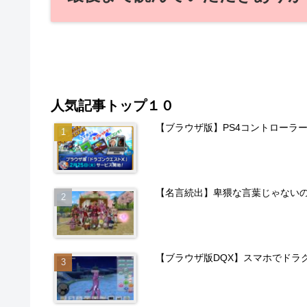
人気記事トップ１０
【ブラウザ版】PS4コントローラ
【名言続出】卑猥な言葉じゃない
【ブラウザ版DQX】スマホでドラ