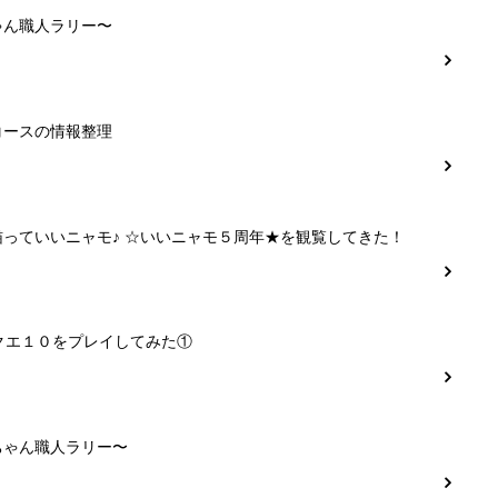
ゃん職人ラリー〜
コースの情報整理
猫っていいニャモ♪ ☆いいニャモ５周年★を観覧してきた！
クエ１０をプレイしてみた①
ちゃん職人ラリー〜