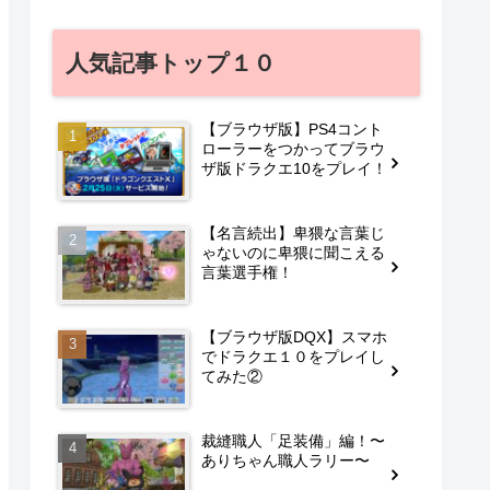
人気記事トップ１０
【ブラウザ版】PS4コント
ローラーをつかってブラウ
ザ版ドラクエ10をプレイ！
【名言続出】卑猥な言葉じ
ゃないのに卑猥に聞こえる
言葉選手権！
【ブラウザ版DQX】スマホ
でドラクエ１０をプレイし
てみた②
裁縫職人「足装備」編！〜
ありちゃん職人ラリー〜