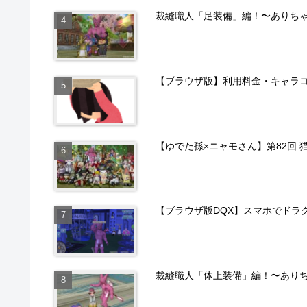
裁縫職人「足装備」編！〜ありち
【ブラウザ版】利用料金・キャラ
【ゆでた孫×ニャモさん】第82回 
【ブラウザ版DQX】スマホでドラ
裁縫職人「体上装備」編！〜あり