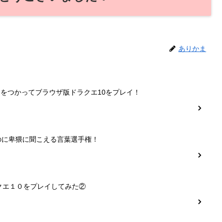
ありかま
ーをつかってブラウザ版ドラクエ10をプレイ！
のに卑猥に聞こえる言葉選手権！
クエ１０をプレイしてみた②