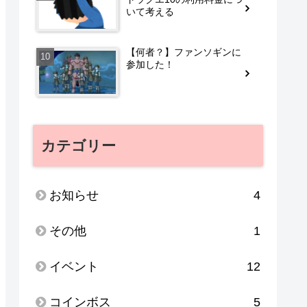
いて考える
【何者？】ファンソギンに
参加した！
カテゴリー
お知らせ
4
その他
1
イベント
12
コインボス
5