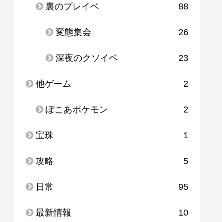
裏のプレイベ
88
変態集会
26
深夜のクソイベ
23
他ゲーム
2
ぽこあポケモン
2
宝珠
1
攻略
5
日常
95
最新情報
10