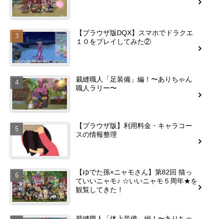
【ブラウザ版DQX】スマホでドラクエ
１０をプレイしてみた②
裁縫職人「足装備」編！〜ありちゃん
職人ラリー〜
【ブラウザ版】利用料金・キャラコー
スの情報整理
【ゆでた孫×ニャモさん】第82回 猫っ
ていいニャモ♪ ☆いいニャモ５周年★を
観覧してきた！
裁縫職人「体上装備」編！〜ありちゃ