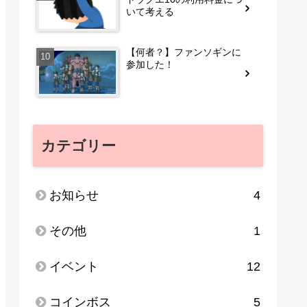
いて考える
【何者？】ファンソギンに
参加した！
カテゴリー
お知らせ
4
その他
1
イベント
12
コインボス
5