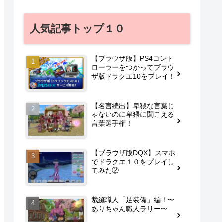
人気記事トップ１０
【ブラウザ版】PS4コント
ローラーをつかってブラウ
ザ版ドラクエ10をプレイ！
【名言続出】卑猥な言葉じ
ゃないのに卑猥に聞こえる
言葉選手権！
【ブラウザ版DQX】スマホ
でドラクエ１０をプレイし
てみた②
裁縫職人「足装備」編！〜
ありちゃん職人ラリー〜