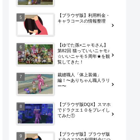
【ブラウザ版】利用料金・
キャラコースの情報整理
【ゆでた孫×ニャモさん】
第82回 猫っていいニャモ♪
☆いいニャモ５周年★を観
覧してきた！
裁縫職人「体上装備」
編！〜ありちゃん職人ラリ
ー〜
【ブラウザ版DQX】スマホ
でドラクエ１０をプレイし
てみた①
【ブラウザ版】ブラウザ版
ドラクエ10の利用料金につ