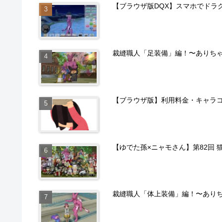
【ブラウザ版DQX】スマホでドラ
裁縫職人「足装備」編！〜ありち
【ブラウザ版】利用料金・キャラ
【ゆでた孫×ニャモさん】第82回 
裁縫職人「体上装備」編！〜あり