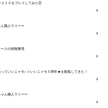
クエ１０をプレイしてみた②
ゃん職人ラリー〜
コースの情報整理
猫っていいニャモ♪ ☆いいニャモ５周年★を観覧してきた！
ちゃん職人ラリー〜