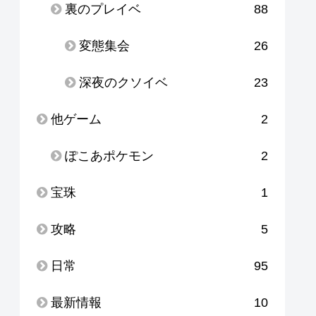
裏のプレイベ
88
変態集会
26
深夜のクソイベ
23
他ゲーム
2
ぽこあポケモン
2
宝珠
1
攻略
5
日常
95
最新情報
10