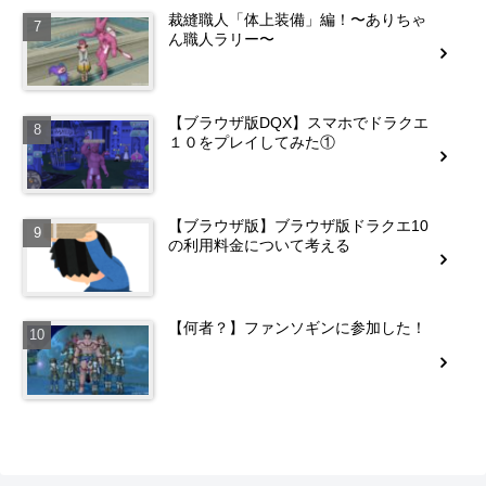
裁縫職人「体上装備」編！〜ありちゃ
ん職人ラリー〜
【ブラウザ版DQX】スマホでドラクエ
１０をプレイしてみた①
【ブラウザ版】ブラウザ版ドラクエ10
の利用料金について考える
【何者？】ファンソギンに参加した！