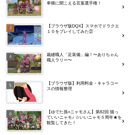
卑猥に聞こえる言葉選手権！
【ブラウザ版DQX】スマホでドラクエ
１０をプレイしてみた②
裁縫職人「足装備」編！〜ありちゃん
職人ラリー〜
【ブラウザ版】利用料金・キャラコー
スの情報整理
【ゆでた孫×ニャモさん】第82回 猫っ
ていいニャモ♪ ☆いいニャモ５周年★を
観覧してきた！