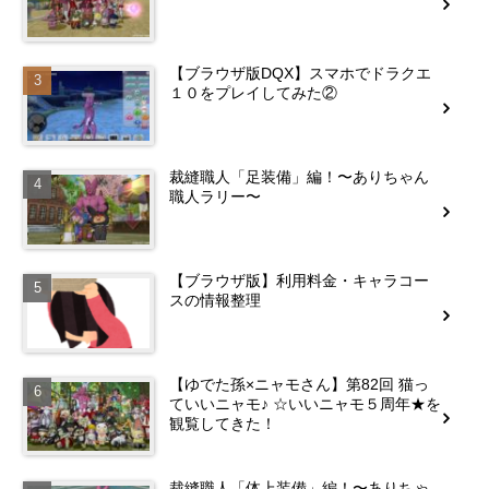
【ブラウザ版DQX】スマホでドラクエ
１０をプレイしてみた②
裁縫職人「足装備」編！〜ありちゃん
職人ラリー〜
【ブラウザ版】利用料金・キャラコー
スの情報整理
【ゆでた孫×ニャモさん】第82回 猫っ
ていいニャモ♪ ☆いいニャモ５周年★を
観覧してきた！
裁縫職人「体上装備」編！〜ありちゃ