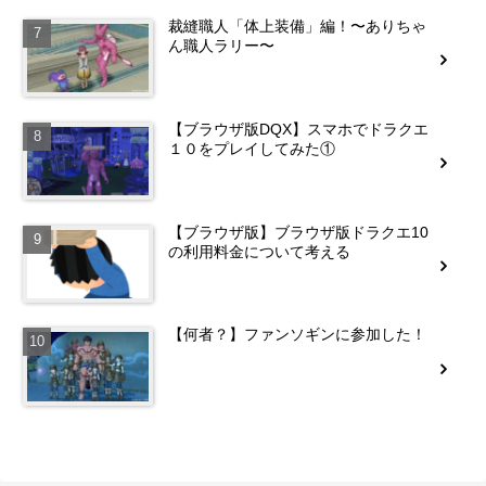
裁縫職人「体上装備」編！〜ありちゃ
ん職人ラリー〜
【ブラウザ版DQX】スマホでドラクエ
１０をプレイしてみた①
【ブラウザ版】ブラウザ版ドラクエ10
の利用料金について考える
【何者？】ファンソギンに参加した！