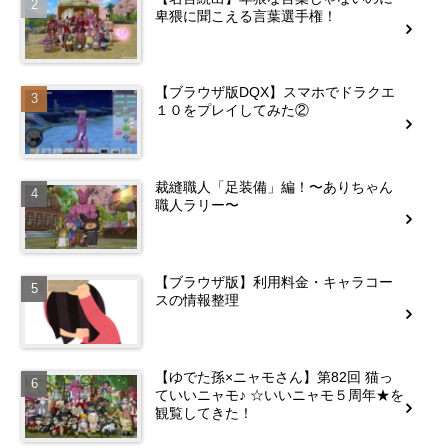
卑猥に聞こえる言葉選手権！
【ブラウザ版DQX】スマホでドラクエ
１０をプレイしてみた②
裁縫職人「足装備」編！〜ありちゃん
職人ラリー〜
【ブラウザ版】利用料金・キャラコー
スの情報整理
【ゆでた孫×ニャモさん】第82回 猫っ
ていいニャモ♪ ☆いいニャモ５周年★を
観覧してきた！