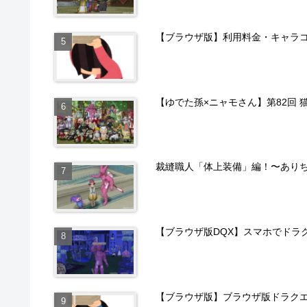
【ブラウザ版】利用料金・キャラ
【ゆでた孫×ニャモさん】第82回 
裁縫職人「体上装備」編！〜あり
【ブラウザ版DQX】スマホでドラ
【ブラウザ版】ブラウザ版ドラクエ