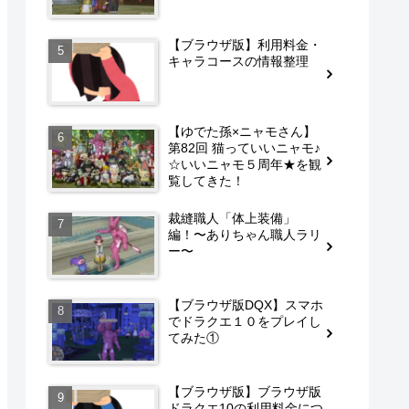
【ブラウザ版】利用料金・
キャラコースの情報整理
【ゆでた孫×ニャモさん】
第82回 猫っていいニャモ♪
☆いいニャモ５周年★を観
覧してきた！
裁縫職人「体上装備」
編！〜ありちゃん職人ラリ
ー〜
【ブラウザ版DQX】スマホ
でドラクエ１０をプレイし
てみた①
【ブラウザ版】ブラウザ版
ドラクエ10の利用料金につ