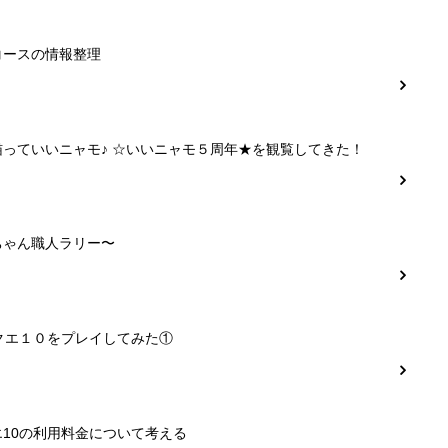
コースの情報整理
猫っていいニャモ♪ ☆いいニャモ５周年★を観覧してきた！
ちゃん職人ラリー〜
クエ１０をプレイしてみた①
10の利用料金について考える