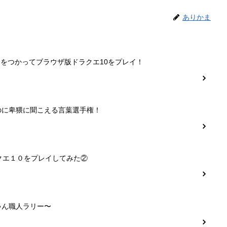
ありかま
ーをつかってブラウザ版ドラクエ10をプレイ！
のに卑猥に聞こえる言葉選手権！
クエ１０をプレイしてみた②
ゃん職人ラリー〜