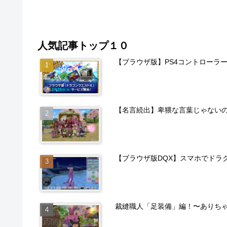
人気記事トップ１０
【ブラウザ版】PS4コントローラ
【名言続出】卑猥な言葉じゃない
【ブラウザ版DQX】スマホでドラ
裁縫職人「足装備」編！〜ありち