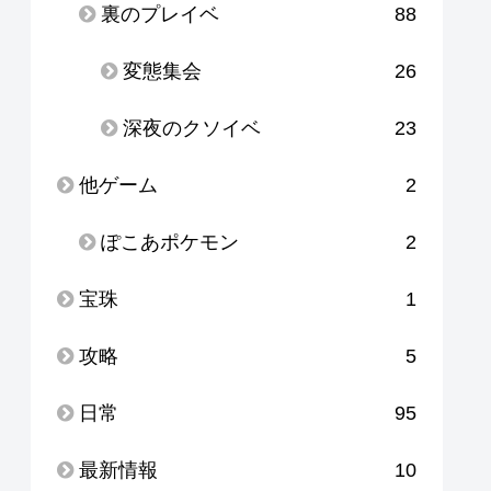
裏のプレイベ
88
変態集会
26
深夜のクソイベ
23
他ゲーム
2
ぽこあポケモン
2
宝珠
1
攻略
5
日常
95
最新情報
10