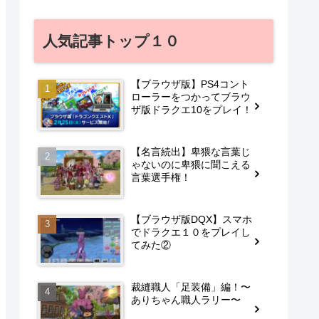
人気記事トップ１０
【ブラウザ版】PS4コント
ローラーをつかってブラウ
ザ版ドラクエ10をプレイ！
【名言続出】卑猥な言葉じ
ゃないのに卑猥に聞こえる
言葉選手権！
【ブラウザ版DQX】スマホ
でドラクエ１０をプレイし
てみた②
裁縫職人「足装備」編！〜
ありちゃん職人ラリー〜