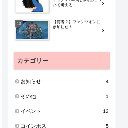
いて考える
【何者？】ファンソギンに
参加した！
カテゴリー
お知らせ
4
その他
1
イベント
12
コインボス
5