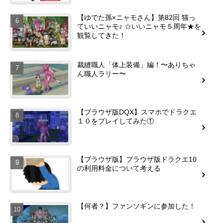
【ゆでた孫×ニャモさん】第82回 猫っ
ていいニャモ♪ ☆いいニャモ５周年★を
観覧してきた！
裁縫職人「体上装備」編！〜ありちゃ
ん職人ラリー〜
【ブラウザ版DQX】スマホでドラクエ
１０をプレイしてみた①
【ブラウザ版】ブラウザ版ドラクエ10
の利用料金について考える
【何者？】ファンソギンに参加した！