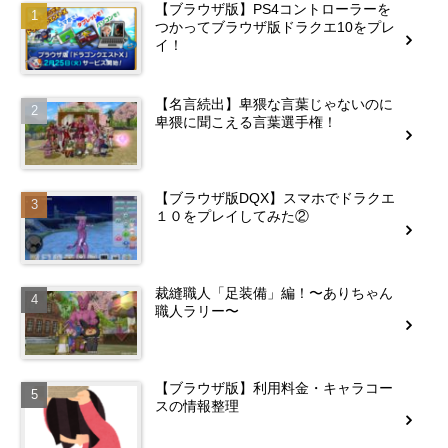
【ブラウザ版】PS4コントローラーを
つかってブラウザ版ドラクエ10をプレ
イ！
【名言続出】卑猥な言葉じゃないのに
卑猥に聞こえる言葉選手権！
【ブラウザ版DQX】スマホでドラクエ
１０をプレイしてみた②
裁縫職人「足装備」編！〜ありちゃん
職人ラリー〜
【ブラウザ版】利用料金・キャラコー
スの情報整理