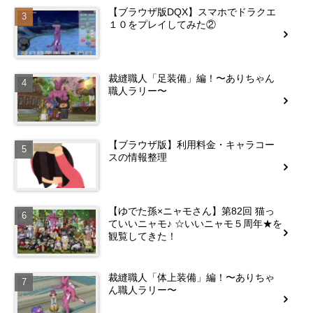
【ブラウザ版DQX】スマホでドラクエ
１０をプレイしてみた②
裁縫職人「足装備」編！〜ありちゃん
職人ラリー〜
【ブラウザ版】利用料金・キャラコー
スの情報整理
【ゆでた孫×ニャモさん】第82回 猫っ
ていいニャモ♪ ☆いいニャモ５周年★を
観覧してきた！
裁縫職人「体上装備」編！〜ありちゃ
ん職人ラリー〜