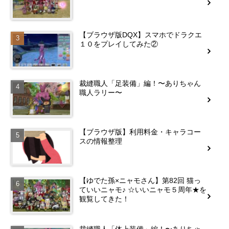
【ブラウザ版DQX】スマホでドラクエ
１０をプレイしてみた②
裁縫職人「足装備」編！〜ありちゃん
職人ラリー〜
【ブラウザ版】利用料金・キャラコー
スの情報整理
【ゆでた孫×ニャモさん】第82回 猫っ
ていいニャモ♪ ☆いいニャモ５周年★を
観覧してきた！
裁縫職人「体上装備」編！〜ありちゃ