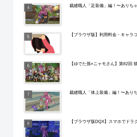
裁縫職人「足装備」編！〜ありち
【ブラウザ版】利用料金・キャラ
【ゆでた孫×ニャモさん】第82回 
裁縫職人「体上装備」編！〜あり
【ブラウザ版DQX】スマホでドラ