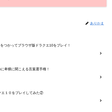
ありかま
ーをつかってブラウザ版ドラクエ10をプレイ！
のに卑猥に聞こえる言葉選手権！
クエ１０をプレイしてみた②