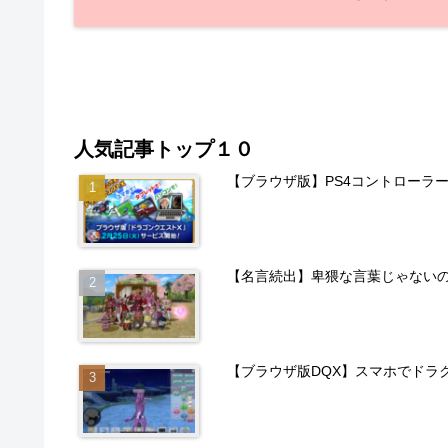
人気記事トップ１０
【ブラウザ版】PS4コントローラ
【名言続出】卑猥な言葉じゃない
【ブラウザ版DQX】スマホでドラ