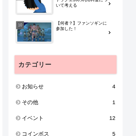
いて考える
【何者？】ファンソギンに
参加した！
カテゴリー
お知らせ
4
その他
1
イベント
12
コインボス
5