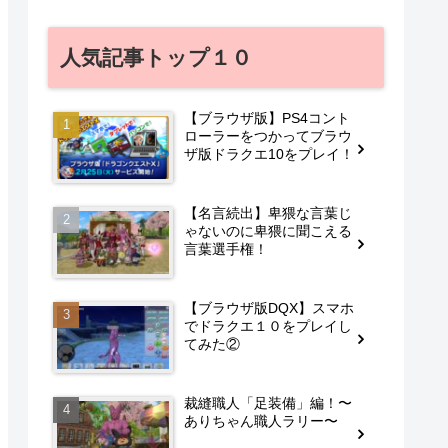
人気記事トップ１０
【ブラウザ版】PS4コント
ローラーをつかってブラウ
ザ版ドラクエ10をプレイ！
【名言続出】卑猥な言葉じ
ゃないのに卑猥に聞こえる
言葉選手権！
【ブラウザ版DQX】スマホ
でドラクエ１０をプレイし
てみた②
裁縫職人「足装備」編！〜
ありちゃん職人ラリー〜