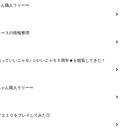
ゃん職人ラリー〜
コースの情報整理
猫っていいニャモ♪ ☆いいニャモ５周年★を観覧してきた！
ちゃん職人ラリー〜
クエ１０をプレイしてみた①