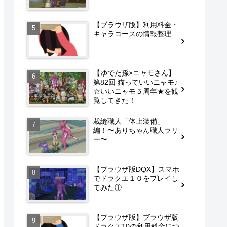
【ブラウザ版】利用料金・
キャラコースの情報整理
【ゆでた孫×ニャモさん】
第82回 猫っていいニャモ♪
☆いいニャモ５周年★を観
覧してきた！
裁縫職人「体上装備」
編！〜ありちゃん職人ラリ
ー〜
【ブラウザ版DQX】スマホ
でドラクエ１０をプレイし
てみた①
【ブラウザ版】ブラウザ版
ドラクエ10の利用料金につ