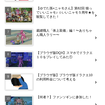
【ゆでた孫×ニャモさん】第82回 猫っ
ていいニャモ♪ ☆いいニャモ５周年★を
観覧してきた！
裁縫職人「体上装備」編！〜ありちゃ
ん職人ラリー〜
【ブラウザ版DQX】スマホでドラクエ
１０をプレイしてみた①
【ブラウザ版】ブラウザ版ドラクエ10
の利用料金について考える
【何者？】ファンソギンに参加した！