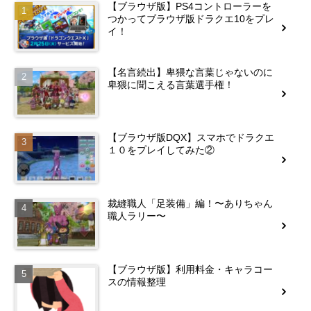
【ブラウザ版】PS4コントローラーを
つかってブラウザ版ドラクエ10をプレ
イ！
【名言続出】卑猥な言葉じゃないのに
卑猥に聞こえる言葉選手権！
【ブラウザ版DQX】スマホでドラクエ
１０をプレイしてみた②
裁縫職人「足装備」編！〜ありちゃん
職人ラリー〜
【ブラウザ版】利用料金・キャラコー
スの情報整理