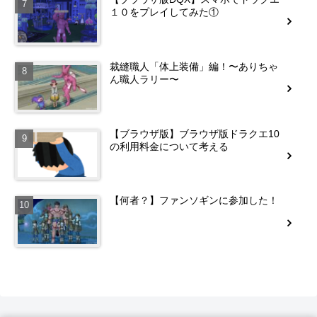
１０をプレイしてみた①
裁縫職人「体上装備」編！〜ありちゃ
ん職人ラリー〜
【ブラウザ版】ブラウザ版ドラクエ10
の利用料金について考える
【何者？】ファンソギンに参加した！