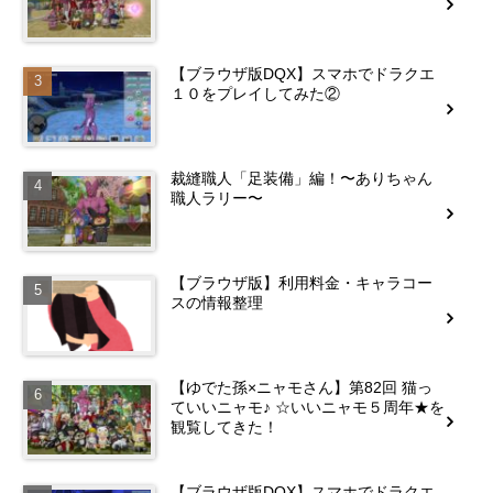
【ブラウザ版DQX】スマホでドラクエ
１０をプレイしてみた②
裁縫職人「足装備」編！〜ありちゃん
職人ラリー〜
【ブラウザ版】利用料金・キャラコー
スの情報整理
【ゆでた孫×ニャモさん】第82回 猫っ
ていいニャモ♪ ☆いいニャモ５周年★を
観覧してきた！
【ブラウザ版DQX】スマホでドラクエ