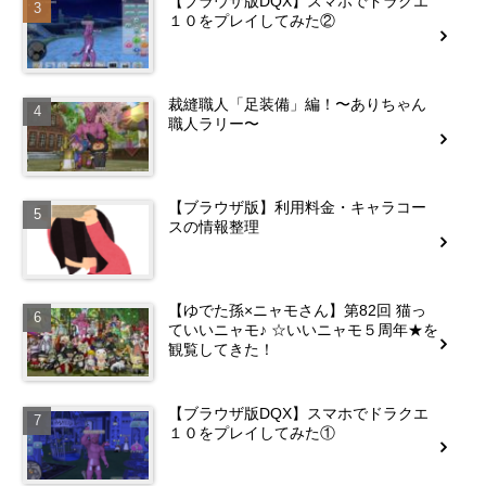
【ブラウザ版DQX】スマホでドラクエ
１０をプレイしてみた②
裁縫職人「足装備」編！〜ありちゃん
職人ラリー〜
【ブラウザ版】利用料金・キャラコー
スの情報整理
【ゆでた孫×ニャモさん】第82回 猫っ
ていいニャモ♪ ☆いいニャモ５周年★を
観覧してきた！
【ブラウザ版DQX】スマホでドラクエ
１０をプレイしてみた①