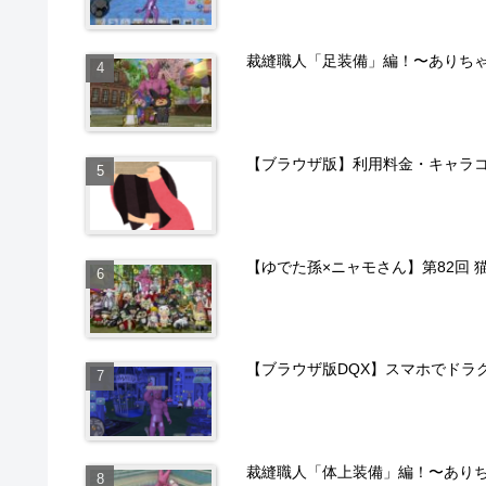
裁縫職人「足装備」編！〜ありち
【ブラウザ版】利用料金・キャラ
【ゆでた孫×ニャモさん】第82回 
【ブラウザ版DQX】スマホでドラ
裁縫職人「体上装備」編！〜あり