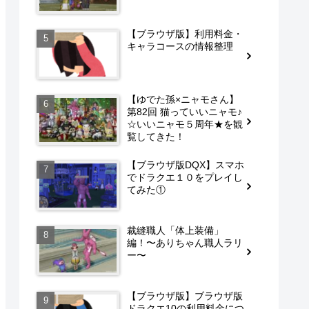
【ブラウザ版】利用料金・
キャラコースの情報整理
【ゆでた孫×ニャモさん】
第82回 猫っていいニャモ♪
☆いいニャモ５周年★を観
覧してきた！
【ブラウザ版DQX】スマホ
でドラクエ１０をプレイし
てみた①
裁縫職人「体上装備」
編！〜ありちゃん職人ラリ
ー〜
【ブラウザ版】ブラウザ版
ドラクエ10の利用料金につ