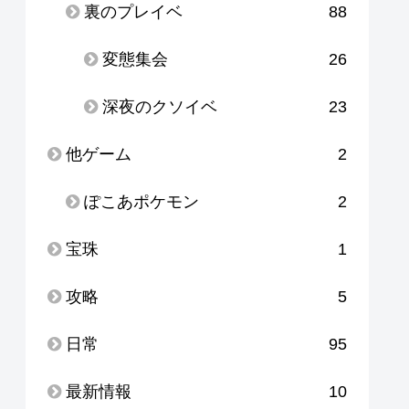
裏のプレイベ
88
変態集会
26
深夜のクソイベ
23
他ゲーム
2
ぽこあポケモン
2
宝珠
1
攻略
5
日常
95
最新情報
10