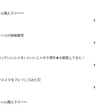
ゃん職人ラリー〜
コースの情報整理
猫っていいニャモ♪ ☆いいニャモ５周年★を観覧してきた！
クエ１０をプレイしてみた①
ちゃん職人ラリー〜