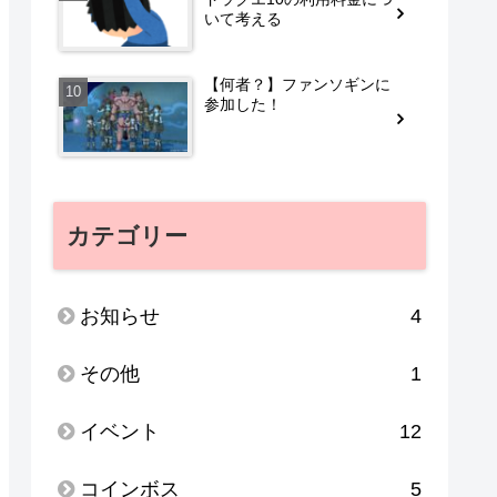
いて考える
【何者？】ファンソギンに
参加した！
カテゴリー
お知らせ
4
その他
1
イベント
12
コインボス
5