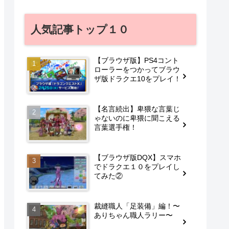
人気記事トップ１０
【ブラウザ版】PS4コント
ローラーをつかってブラウ
ザ版ドラクエ10をプレイ！
【名言続出】卑猥な言葉じ
ゃないのに卑猥に聞こえる
言葉選手権！
【ブラウザ版DQX】スマホ
でドラクエ１０をプレイし
てみた②
裁縫職人「足装備」編！〜
ありちゃん職人ラリー〜