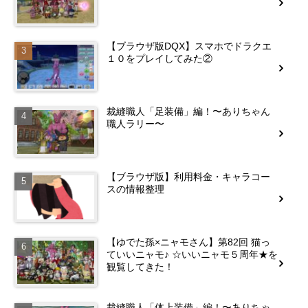
【ブラウザ版DQX】スマホでドラクエ
１０をプレイしてみた②
裁縫職人「足装備」編！〜ありちゃん
職人ラリー〜
【ブラウザ版】利用料金・キャラコー
スの情報整理
【ゆでた孫×ニャモさん】第82回 猫っ
ていいニャモ♪ ☆いいニャモ５周年★を
観覧してきた！
裁縫職人「体上装備」編！〜ありちゃ