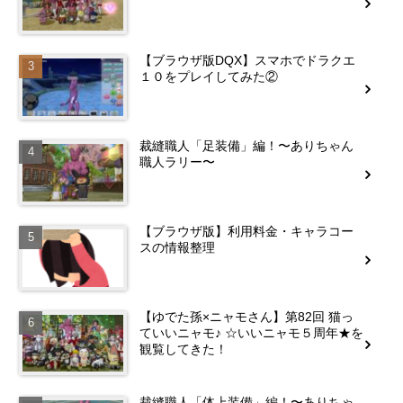
【ブラウザ版DQX】スマホでドラクエ
１０をプレイしてみた②
裁縫職人「足装備」編！〜ありちゃん
職人ラリー〜
【ブラウザ版】利用料金・キャラコー
スの情報整理
【ゆでた孫×ニャモさん】第82回 猫っ
ていいニャモ♪ ☆いいニャモ５周年★を
観覧してきた！
裁縫職人「体上装備」編！〜ありちゃ