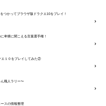
ーをつかってブラウザ版ドラクエ10をプレイ！
のに卑猥に聞こえる言葉選手権！
クエ１０をプレイしてみた②
ゃん職人ラリー〜
コースの情報整理