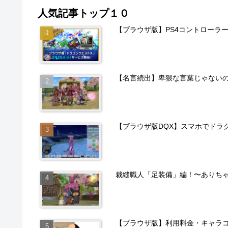
人気記事トップ１０
【ブラウザ版】PS4コントローラ
【名言続出】卑猥な言葉じゃない
【ブラウザ版DQX】スマホでドラ
裁縫職人「足装備」編！〜ありち
【ブラウザ版】利用料金・キャラ