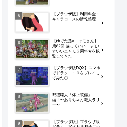
【ブラウザ版】利用料金・
キャラコースの情報整理
【ゆでた孫×ニャモさん】
第82回 猫っていいニャモ♪
☆いいニャモ５周年★を観
覧してきた！
【ブラウザ版DQX】スマホ
でドラクエ１０をプレイし
てみた①
裁縫職人「体上装備」
編！〜ありちゃん職人ラリ
ー〜
【ブラウザ版】ブラウザ版
ドラクエ10の利用料金につ