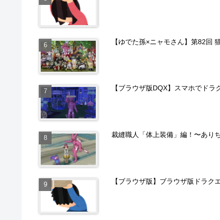
【ゆでた孫×ニャモさん】第82回 
【ブラウザ版DQX】スマホでドラ
裁縫職人「体上装備」編！〜あり
【ブラウザ版】ブラウザ版ドラクエ