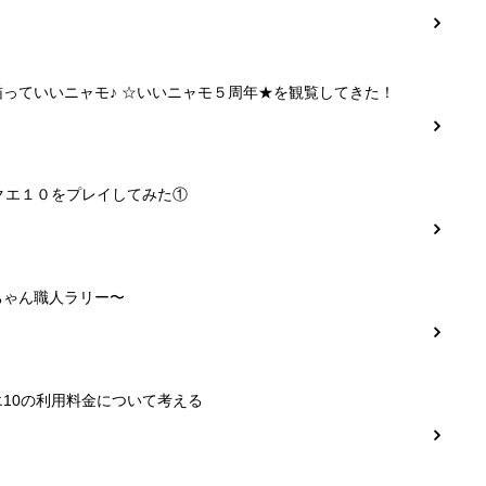
猫っていいニャモ♪ ☆いいニャモ５周年★を観覧してきた！
クエ１０をプレイしてみた①
ちゃん職人ラリー〜
10の利用料金について考える