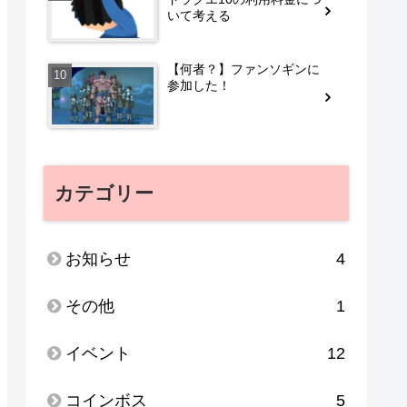
いて考える
【何者？】ファンソギンに
参加した！
カテゴリー
お知らせ
4
その他
1
イベント
12
コインボス
5