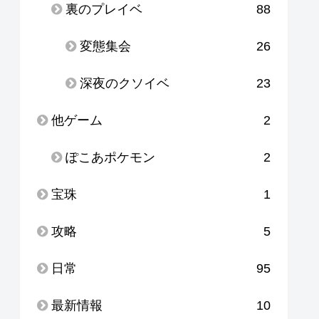
裏のプレイベ
88
変態集会
26
深夜のクソイベ
23
他ゲーム
2
ぽこあポケモン
2
宝珠
1
攻略
5
日常
95
最新情報
10