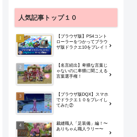
人気記事トップ１０
【ブラウザ版】PS4コント
ローラーをつかってブラウ
ザ版ドラクエ10をプレイ！
【名言続出】卑猥な言葉じ
ゃないのに卑猥に聞こえる
言葉選手権！
【ブラウザ版DQX】スマホ
でドラクエ１０をプレイし
てみた②
裁縫職人「足装備」編！〜
ありちゃん職人ラリー〜