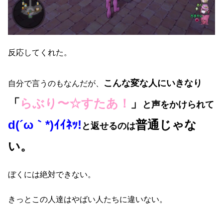
反応してくれた。
こんな変な人にいきなり
自分で言うのもなんだが、
「
らぶり〜☆すたあ！
」
と声をかけられて
d(´ω｀*)ｲｲﾈｯ!
普通じゃな
と返せるのは
い。
ぼくには絶対できない。
きっとこの人達はやばい人たちに違いない。